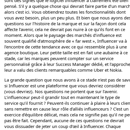
sont des signes que le logiciel Influencer a clairement été bien
pensé. S’il y a quelque chose qui devrait faire partie d’un marc
alors c’est ici. Vous obtiendrez toutes les fonctionnalités dont
vous avez besoin, plus un peu plus. Et bien que nous ayons de
questions sur l’histoire de la marque et sur la façon dont cela
affecte l’avenir, cela ne devrait pas nuire à ce qu’ils font en ce
moment. Alors que le paysage des marchés d’influence est
souvent qualifié d’atmosphère de « far west », Influencer va à
l’encontre de cette tendance avec ce qui ressemble plus à une
agence boutique. Leur petite taille est en fait une aubaine à ce
stade, car les marques peuvent compter sur un service
personnalisé grâce à leur Success Manager dédié, et l’approch
leur a valu des clients remarquables comme Uber et Nokia.
La grande question que nous avons à ce stade n’est pas de sav
si Influencer est une plateforme que vous devriez considérer
(vous devriez). Nos questions ne portent que sur l’avenir.
L’influenceur peut-il grandir tout en maintenant le type de
service qu’il fournit ? Peuvent-ils continuer à plaire à leurs clie
sans remettre en cause leur rôle d’alliés influenceurs ? C’est un
exercice d’équilibre délicat, mais cela ne signifie pas qu’il ne pe
pas être fait. Cependant, aucune de ces questions ne devrait
vous dissuader de jeter un coup d’œil à Influencer. Chaque