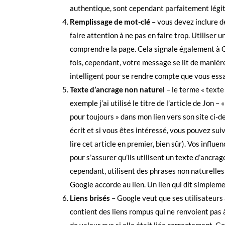
authentique, sont cependant parfaitement légi
Remplissage de mot-clé
– vous devez inclure d
faire attention à ne pas en faire trop. Utiliser 
comprendre la page. Cela signale également à Go
fois, cependant, votre message se lit de manièr
intelligent pour se rendre compte que vous ess
Texte d’ancrage non naturel
– le terme « texte
exemple j’ai utilisé le titre de l’article de Jo
pour toujours » dans mon lien vers son site ci-de
écrit et si vous êtes intéressé, vous pouvez suivr
lire cet article en premier, bien sûr). Vos infl
pour s’assurer qu’ils utilisent un texte d’ancra
cependant, utilisent des phrases non naturelles 
Google accorde au lien. Un lien qui dit simplement
Liens brisés
– Google veut que ses utilisateurs 
contient des liens rompus qui ne renvoient pas à
de valeur que si elle était liée correctement. G