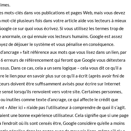
times.
es mots-clés dans vos publications et pages Web, mais vous devez
un mot-clé plusieurs fois dans votre article aide vos lecteurs à mieux
ogle ce sur quoi vous écrivez. Si vous utilisez les termes trop de
e anormale, ce qui ennuie vos lecteurs humains. Google est assez
ayez de déjouer le système et vous pénalise en conséquence.
 d’ancrage » fait référence aux mots que vous lisez dans un lien, par
n – « 6 erreurs de référencement qui feront que Google vous détestera
ssus. Dans ce cas, cela a un sens logique – cela vous dit ce qu’il a
e le lien pour en savoir plus sur ce qu’il a écrit (après avoir fini de
uenceurs doivent être suffisamment avisés pour écrire sur Internet
ge sensé lorsqu’ils renvoient vers votre site. Certaines personnes,
ou inutiles comme texte d’ancrage, ce qui affecte le crédit que
 « Aller ici » n’aide pas l’utilisateur à comprendre de quoi il s’agit.
aient une bonne expérience utilisateur. Cela signifie que si une page
 l’endroit où ils sont censés être, Google considère qu’elle a moins
oogle pénalise donc les pages avec de mauvais liens, même s’il n’y a