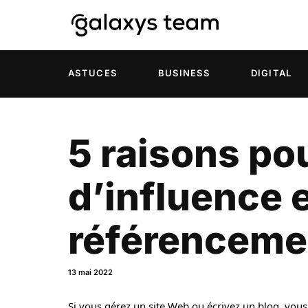
ASTUCES
BUSINESS
DIGITAL
5 raisons po
d’influence 
référenceme
13 mai 2022
Si vous gérez un site Web ou écrivez un blog, vou