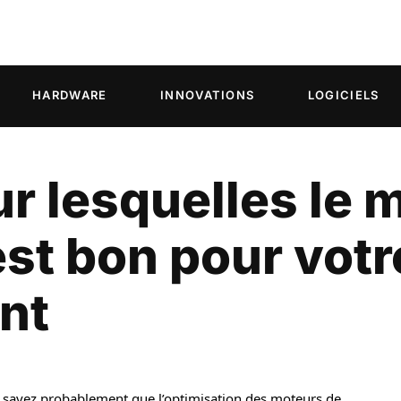
HARDWARE
INNOVATIONS
LOGICIELS
ur lesquelles le 
est bon pour votr
nt
s savez probablement que l’optimisation des moteurs de