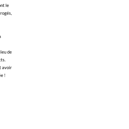
nt le
rrogés,
n
lieu de
ts.
t avoir
e !