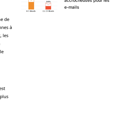
accrocheuses pour les
e-mails
me de
nnes à
, les
à
le
est
 plus