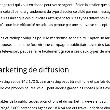
sage fort qui vous en donne pour votre argent ! Selon la station que 
ision, cela dépendra grandement du type d’audience ciblé par nos messa
 s’assurer que ces publicités atteignent tous les types différents av
afin que leur efficacité ne soit pas perdue par une mauvaise concepti
sées et radiophoniques pour le marketing sont clairs. Capter un la
proposez, ainsi que fournir une campagne publicitaire avec des ta
 télévision, peut se faire facilement grâce à ces deux types de m
arketing de diffusion
eting est de 142 170 $. Le marketing peut être difficile et parfois é
ire vos propres heures, ce qui peut aider à garder les choses plus flex
sables de la publicité, des promotions et du marketing devraient aug
rrogé 2 000 personnes âgées de 18 à 64 ans qui travaillent dans div