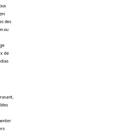
nous
ges
ec des
on ou
rge
ux de
édias
crasant,
ibles
menter
ers