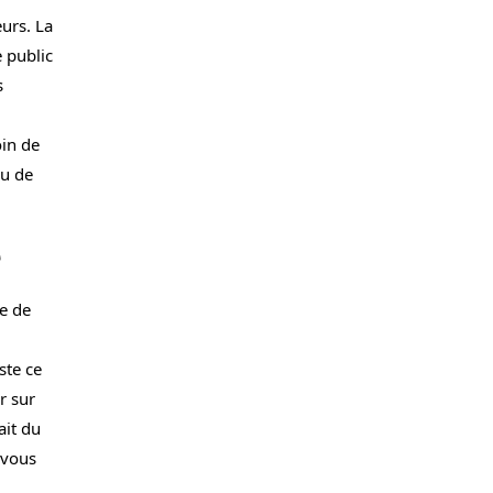
eurs. La
e public
s
oin de
eu de
e
e de
ste ce
r sur
ait du
 vous