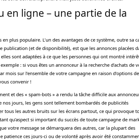
u en ligne – une partie de la
us en plus populaire. L’un des avantages de ce système, outre sa c
 publication (et de disponibilité), est que les annonces placées d
 elles sont adaptées à ce que les personnes qui ont montré intérêt
 exemple : si vous êtes un annonceur à la recherche d’achats de v
ar mois sur l’ensemble de votre campagne en raison d’options de
vous convenir !
nt et des « spam-bots » a rendu la tâche difficile aux annonceu
 nos jours, les gens sont tellement bombardés de publicités
 tous les autres bruits sur les écrans partout, ce qui provoque t
En tant qu’aspect si important du succès de toute campagne de mar
z que votre message se démarquera des autres, car la plupart des
 patience ces jours-ci ou de volonté après avoir été constamme