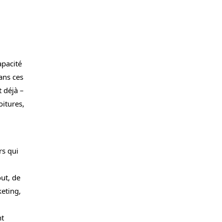
apacité
ans ces
 déjà –
oitures,
rs qui
out, de
keting,
nt