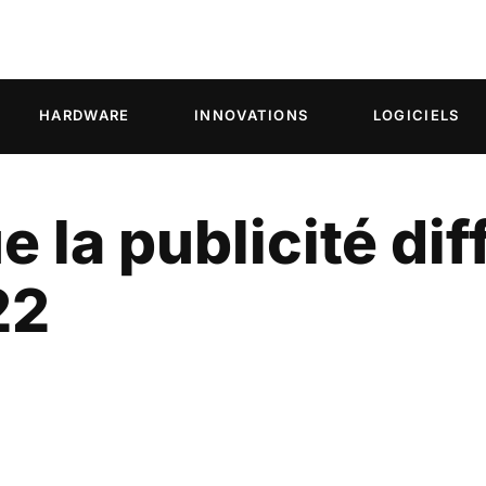
HARDWARE
INNOVATIONS
LOGICIELS
 la publicité dif
22