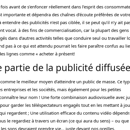
rs fois avant de s’enfoncer réellement dans l’esprit des consommat
est importante et dépendra des chaînes d’écoute préférées de votr
 entendre des publicités n’est pas ciblée, il se peut qu’il n’y ait pa
nt vocal. à des fins de commercialisation, car la plupart des gens
és dans d’autres activités telles que conduire seul ou travailler l
 pas à ce qui est attendu pourrait les faire paraître confus au li
 des lignes comme « acheter à présent!
e partie de la publicité diffusé
e comme le meilleur moyen d’atteindre un public de masse. Ce typ
s entreprises et les sociétés, mais également pour les petites
 connaître leur nom ! Une forte combinaison audiovisuelle avec ju
s pour garder les téléspectateurs engagés tout en les mettant à jou
qui regardent ; Une utilisation efficace du contenu vidéo dépendr
us le regardiez à travers un écran (ce qui aura du sens) – ou que
les sons devraient prendre vie… juste devant nos oreilles.