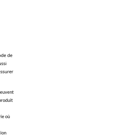
hode de
ussi
assurer
 peuvent
produit
vie où
tion